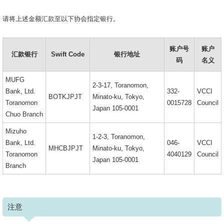
请将上述金额汇款至以下协会指定银行。
账户号
账户
汇款银行
Swift Code
银行地址
码
名义
MUFG
2-3-17, Toranomon,
Bank, Ltd.
332-
VCCI
BOTKJPJT
Minato-ku, Tokyo,
Toranomon
0015728
Council
Japan 105-0001
Chuo Branch
Mizuho
1-2-3, Toranomon,
Bank, Ltd.
046-
VCCI
MHCBJPJT
Minato-ku, Tokyo,
Toranomon
4040129
Council
Japan 105-0001
Branch
注意