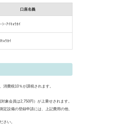
口座名義
ｼｰｼｰｱｲｷｮｳｶｲ
Iｷｮｳｶｲ
、消費税10％が課税されます。
対象会員は2,750円）が上乗せされます。
測定設備の登録申請には、上記費用の他、
ださい。