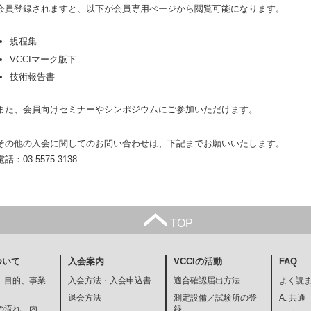
会員登録されますと、以下が会員専用ぺージから閲覧可能になります。
規程集
VCCIマーク版下
技術報告書
また、会員向けセミナーやシンポジウムにご参加いただけます。
その他の入会に関してのお問い合わせは、下記までお願いいたします。
電話：03-5575-3138
TOP
ついて
入会案内
VCCIの活動
FAQ
、目的、事業
入会方法・入会申込書
適合確認届出方法
よく読ま
退会方法
測定設備／試験所の登
A. 共通
の流れ、内
録