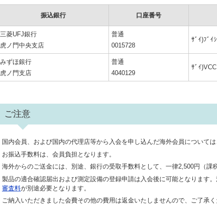
振込銀行
口座番号
三菱UFJ銀行
普通
ｻﾞｲ)ﾌﾞｲ
虎ノ門中央支店
0015728
みずほ銀行
普通
ｻﾞｲ)VCC
虎ノ門支店
4040129
ご注意
国内会員、および国内の代理店等から入会を申し込んだ海外会員については
お振込手数料は、会員負担となります。
海外からのご送金には、別途、銀行の受取手数料として、一律2,500円（課税
製品の適合確認届出および測定設備の登録申請は入会後に可能となります。
審査料
が別途必要となります。
ご納入いただきました会費その他の費用は返金いたしませんので、ご了承く