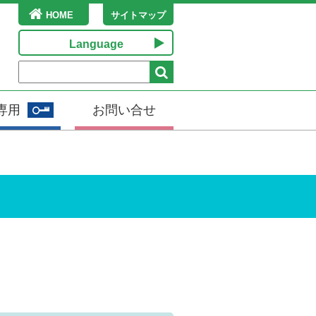
HOME
サイトマップ
Language
Chinese (Traditional)
Chinese (Simplified)
Japanese
English
Korean
専用
お問い合せ