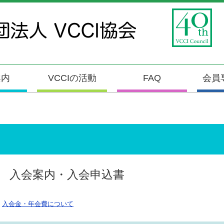
案内
VCCIの活動
FAQ
会員
入会案内・入会申込書
入会金・年会費について