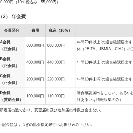
50,000円（10％税込み 55,000円）
（2） 年会費
会員区分
費用
税込（10％）
*
A会員
年間70件以上
の適合確認届出す
800,000円
880,000円
（正会員）
体（JEITA、JBMIA、CIA
B会員
*
400,000円
440,000円
年間10件以上
の適合確認届出す
（正会員）
C会員
*
200,000円
220,000円
年間10件未満
の適合確認届出す
（正会員）
D会員
適合確認届出をしない、あるい
100,000円
110,000円
（賛助会員）
社あるいは情報収集のみ）
*新規届出数であり、変更届出及び追加届出件数は含まない。
上記金額は，つぎの協会指定銀行へお振り込み下さい。