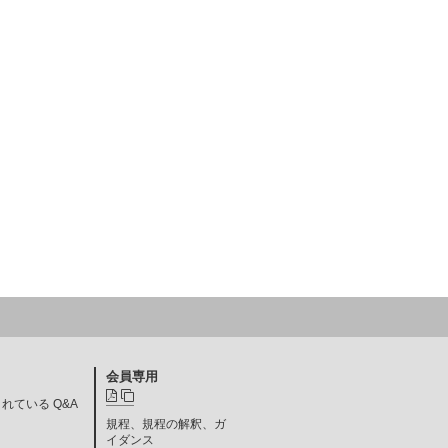
会員専用
れている Q&A
規程、規程の解釈、ガ
イダンス