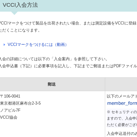
VCCI入会方法
VCCIマークをつけて製品を出荷されたい場合、または測定設備をVCCIに登
ただくことになります。
VCCIマークをつけるには（動画）
入会の詳細については以下の「入会案内」を参照して下さい。
入会申込書（下記）に必要事項を記入し、下記までご郵送またはPDFファイルを
郵送
〒106-0041
以下のメールア
東京都港区麻布台2-3-5
ノアビル7F
※ セキュリティ
VCCI協会
ますので、入会申
ただく必要がござ
入会申込送付の