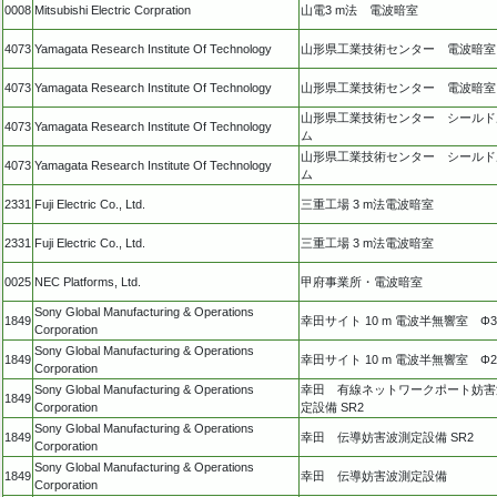
0008
Mitsubishi Electric Corpration
山電3 m法 電波暗室
4073
Yamagata Research Institute Of Technology
山形県工業技術センター 電波暗室
4073
Yamagata Research Institute Of Technology
山形県工業技術センター 電波暗室
山形県工業技術センター シールド
4073
Yamagata Research Institute Of Technology
ム
山形県工業技術センター シールド
4073
Yamagata Research Institute Of Technology
ム
2331
Fuji Electric Co., Ltd.
三重工場 3 m法電波暗室
2331
Fuji Electric Co., Ltd.
三重工場 3 m法電波暗室
0025
NEC Platforms, Ltd.
甲府事業所・電波暗室
Sony Global Manufacturing & Operations
1849
幸田サイト 10 m 電波半無響室 Φ3
Corporation
Sony Global Manufacturing & Operations
1849
幸田サイト 10 m 電波半無響室 Φ2
Corporation
Sony Global Manufacturing & Operations
幸田 有線ネットワークポート妨害
1849
Corporation
定設備 SR2
Sony Global Manufacturing & Operations
1849
幸田 伝導妨害波測定設備 SR2
Corporation
Sony Global Manufacturing & Operations
1849
幸田 伝導妨害波測定設備
Corporation