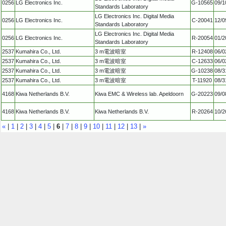
0256
LG Electronics Inc.
G-10565
09/1
Standards Laboratory
LG Electronics Inc. Digital Media
0256
LG Electronics Inc.
C-20041
12/0
Standards Laboratory
LG Electronics Inc. Digital Media
0256
LG Electronics Inc.
R-20054
01/2
Standards Laboratory
2537
Kumahira Co., Ltd.
3 m電波暗室
R-12408
06/0
2537
Kumahira Co., Ltd.
3 m電波暗室
C-12633
06/0
2537
Kumahira Co., Ltd.
3 m電波暗室
G-10238
08/3
2537
Kumahira Co., Ltd.
3 m電波暗室
T-11920
08/3
4168
Kiwa Netherlands B.V.
Kiwa EMC & Wireless lab. Apeldoorn
G-20223
09/0
4168
Kiwa Netherlands B.V.
Kiwa Netherlands B.V.
R-20264
10/2
«
|
1
|
2
|
3
|
4
|
5
|
6
|
7
|
8
|
9
|
10
|
11
|
12
|
13
|
»