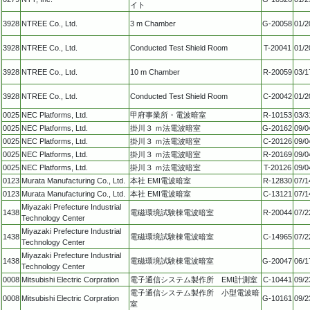
イト
3928
NTREE Co., Ltd.
3 m Chamber
G-20058
01/2
3928
NTREE Co., Ltd.
Conducted Test Shield Room
T-20041
01/2
3928
NTREE Co., Ltd.
10 m Chamber
R-20059
03/1
3928
NTREE Co., Ltd.
Conducted Test Shield Room
C-20042
01/2
0025
NEC Platforms, Ltd.
甲府事業所・電波暗室
R-10153
03/3
0025
NEC Platforms, Ltd.
掛川３ ｍ法電波暗室
G-20162
09/0
0025
NEC Platforms, Ltd.
掛川３ ｍ法電波暗室
C-20126
09/0
0025
NEC Platforms, Ltd.
掛川３ ｍ法電波暗室
R-20169
09/0
0025
NEC Platforms, Ltd.
掛川３ ｍ法電波暗室
T-20126
09/0
0123
Murata Manufacturing Co., Ltd.
本社 EMI電波暗室
R-12830
07/1
0123
Murata Manufacturing Co., Ltd.
本社 EMI電波暗室
C-13121
07/1
Miyazaki Prefecture Industrial
1438
電磁環境試験棟電波暗室
R-20044
07/2
Technology Center
Miyazaki Prefecture Industrial
1438
電磁環境試験棟電波暗室
C-14965
07/2
Technology Center
Miyazaki Prefecture Industrial
1438
電磁環境試験棟電波暗室
G-20047
06/1
Technology Center
0008
Mitsubishi Electric Corpration
電子通信システム製作所 EMI計測室
C-10441
09/2
電子通信システム製作所 小型電波暗
0008
Mitsubishi Electric Corpration
G-10161
09/2
室