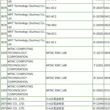
Ltd.
MRT Technology (Suzhou) Co.,
3575
WJ-AC2
R-20247
04/1
Ltd.
MRT Technology (Suzhou) Co.,
3575
WJ-AC2
G-20238
04/1
Ltd.
MRT Technology (Suzhou) Co.,
3575
TW-SR2
C-20203
05/2
Ltd.
MRT Technology (Suzhou) Co.,
3575
TW-AC1
R-20251
05/2
Ltd.
MRT Technology (Suzhou) Co.,
3575
WJ-AC1
R-20253
07/1
Ltd.
MITAC COMPUTING
1433
TECHNOLOGY
MITAC EMC LAB
C-11173
06/3
CORPORATION
MITAC COMPUTING
1433
TECHNOLOGY
MITAC EMC LAB
T-11551
03/2
CORPORATION
MITAC COMPUTING
1433
TECHNOLOGY
MITAC EMC LAB
R-11114
06/3
CORPORATION
MITAC COMPUTING
1433
TECHNOLOGY
MITAC EMC LAB
G-10021
07/1
CORPORATION
2973
MG CO., LTD.
3 m法電波暗室
C-13250
01/1
2973
MG CO., LTD.
3 m法電波暗室
R-12949
01/1
2973
MG CO., LTD.
3 m法電波暗室
G-20208
01/2