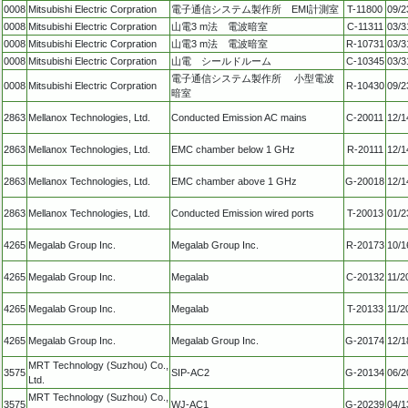
0008
Mitsubishi Electric Corpration
電子通信システム製作所 EMI計測室
T-11800
09/2
0008
Mitsubishi Electric Corpration
山電3 m法 電波暗室
C-11311
03/3
0008
Mitsubishi Electric Corpration
山電3 m法 電波暗室
R-10731
03/3
0008
Mitsubishi Electric Corpration
山電 シールドルーム
C-10345
03/3
電子通信システム製作所 小型電波
0008
Mitsubishi Electric Corpration
R-10430
09/2
暗室
2863
Mellanox Technologies, Ltd.
Conducted Emission AC mains
C-20011
12/1
2863
Mellanox Technologies, Ltd.
EMC chamber below 1 GHz
R-20111
12/1
2863
Mellanox Technologies, Ltd.
EMC chamber above 1 GHz
G-20018
12/1
2863
Mellanox Technologies, Ltd.
Conducted Emission wired ports
T-20013
01/2
4265
Megalab Group Inc.
Megalab Group Inc.
R-20173
10/1
4265
Megalab Group Inc.
Megalab
C-20132
11/2
4265
Megalab Group Inc.
Megalab
T-20133
11/2
4265
Megalab Group Inc.
Megalab Group Inc.
G-20174
12/1
MRT Technology (Suzhou) Co.,
3575
SIP-AC2
G-20134
06/2
Ltd.
MRT Technology (Suzhou) Co.,
3575
WJ-AC1
G-20239
04/1