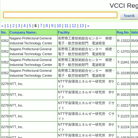
VCCI Regi
«
|
1
|
2
|
3
|
4
|
5
|
6
|
7
|
8
|
9
|
10
|
11
|
12
|
13
|
»
No.
Company Name
↓
Facility
Reg.No.
Vali
Nagano Prefectural General
長野県工業技術総合センター 精密・
0352
R-13322
05/0
Industrial Technology Center
電子・航空技術部門 電波暗室
Nagano Prefectural General
長野県工業技術総合センター 精密・
0352
C-13701
05/0
Industrial Technology Center
電子・航空技術部門 電波暗室
Nagano Prefectural General
長野県工業技術総合センター 精密・
0352
T-11841
05/0
Industrial Technology Center
電子・航空技術部門 電波暗室
Nagano Prefectural General
長野県工業技術総合センター 精密・
0352
G-10190
05/0
Industrial Technology Center
電子・航空技術部門 電波暗室
NTT宇宙環境エネルギー研究所 Bサ
0279
NTT, Inc.
C-10216
09/3
イト
NTT宇宙環境エネルギー研究所 Bサ
0279
NTT, Inc.
R-10215
09/3
イト
NTT宇宙環境エネルギー研究所 Cサ
0279
NTT, Inc.
C-10217
09/3
イト
NTT宇宙環境エネルギー研究所 Cサ
0279
NTT, Inc.
T-11223
11/2
イト
NTT宇宙環境エネルギー研究所 Bサ
0279
NTT, Inc.
T-11224
11/2
イト
NTT宇宙環境エネルギー研究所 Bサ
0279
NTT, Inc.
G-10526
01/2