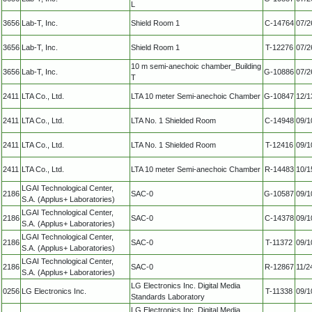
L
3656
Lab-T, Inc.
Shield Room 1
C-14764
07/2
3656
Lab-T, Inc.
Shield Room 1
T-12276
07/2
10 m semi-anechoic chamber_Building
3656
Lab-T, Inc.
G-10886
07/2
T
2411
LTA Co., Ltd.
LTA 10 meter Semi-anechoic Chamber
G-10847
12/1
2411
LTA Co., Ltd.
LTA No. 1 Shielded Room
C-14948
09/1
2411
LTA Co., Ltd.
LTA No. 1 Shielded Room
T-12416
09/1
2411
LTA Co., Ltd.
LTA 10 meter Semi-anechoic Chamber
R-14483
10/1
LGAI Technological Center,
2186
SAC-0
G-10587
09/1
S.A. (Applus+ Laboratories)
LGAI Technological Center,
2186
SAC-0
C-14378
09/1
S.A. (Applus+ Laboratories)
LGAI Technological Center,
2186
SAC-0
T-11372
09/1
S.A. (Applus+ Laboratories)
LGAI Technological Center,
2186
SAC-0
R-12867
11/2
S.A. (Applus+ Laboratories)
LG Electronics Inc. Digital Media
0256
LG Electronics Inc.
T-11338
09/1
Standards Laboratory
LG Electronics Inc. Digital Media