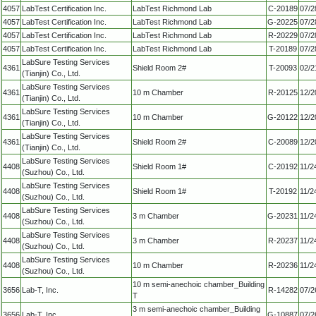
4057
LabTest Certification Inc.
LabTest Richmond Lab
C-20189
07/2
4057
LabTest Certification Inc.
LabTest Richmond Lab
G-20225
07/2
4057
LabTest Certification Inc.
LabTest Richmond Lab
R-20229
07/2
4057
LabTest Certification Inc.
LabTest Richmond Lab
T-20189
07/2
LabSure Testing Services
4361
Shield Room 2#
T-20093
02/2
(Tianjin) Co., Ltd.
LabSure Testing Services
4361
10 m Chamber
R-20125
12/2
(Tianjin) Co., Ltd.
LabSure Testing Services
4361
10 m Chamber
G-20122
12/2
(Tianjin) Co., Ltd.
LabSure Testing Services
4361
Shield Room 2#
C-20089
12/2
(Tianjin) Co., Ltd.
LabSure Testing Services
4408
Shield Room 1#
C-20192
11/2
(Suzhou) Co., Ltd.
LabSure Testing Services
4408
Shield Room 1#
T-20192
11/2
(Suzhou) Co., Ltd.
LabSure Testing Services
4408
3 m Chamber
G-20231
11/2
(Suzhou) Co., Ltd.
LabSure Testing Services
4408
3 m Chamber
R-20237
11/2
(Suzhou) Co., Ltd.
LabSure Testing Services
4408
10 m Chamber
R-20236
11/2
(Suzhou) Co., Ltd.
10 m semi-anechoic chamber_Building
3656
Lab-T, Inc.
R-14282
07/2
T
3 m semi-anechoic chamber_Building
3656
Lab-T, Inc.
G-10887
07/2